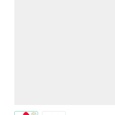
View larger image
View larger image