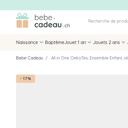
Allez au contenu
Naissance
Baptême
Jouet 1 an
Jouets 2 ans
Bebe Cadeau
/
All in One OekoTex, Ensemble Enfant, 
- 17%