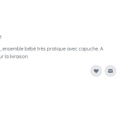
e
x, ensemble bébé très pratique avec capuche. A
r la livraison.
Envoyer à