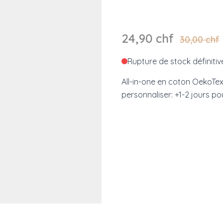
24,90 chf
30,00 chf
Rupture de stock définitiv
All-in-one en coton OekoTe
personnaliser: +1-2 jours pou