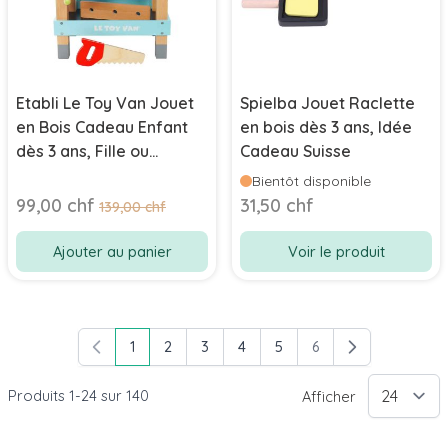
Etabli Le Toy Van Jouet
Spielba Jouet Raclette
en Bois Cadeau Enfant
en bois dès 3 ans, Idée
dès 3 ans, Fille ou
Cadeau Suisse
Garçon, Livraison
Bientôt disponible
Gratuite, Boutique Suisse
Prix Spécial
99,00 chf
31,50 chf
Prix normal
139,00 chf
Ajouter au panier
Voir le produit
1
2
3
4
5
6
Vous lisez actuellement la page
Page
Page
Page
Page
Page
Produits
1
-
24
sur
140
Afficher