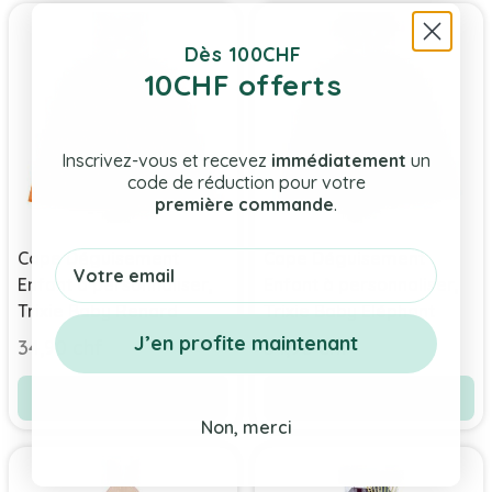
Dès 100CHF
10CHF offerts
Inscrivez-vous et recevez
immédiatement
un
code de réduction pour votre
première commande
.
Email
Cape Déguisement
Cape Déguisement
Enfant à personnaliser,
Enfant à personnaliser,
Trixie Baby Renard
Trixie Baby Eléphant
J’en profite maintenant
34,90 chf
34,90 chf
Voir le produit
Voir le produit
Non, merci