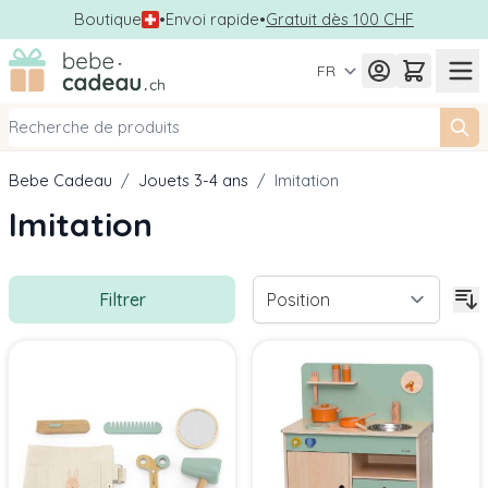
Boutique
•
Envoi rapide
•
Gratuit dès 100 CHF
Allez au contenu
FR
Bebe Cadeau
/
Jouets 3-4 ans
/
Imitation
Imitation
Filtrer