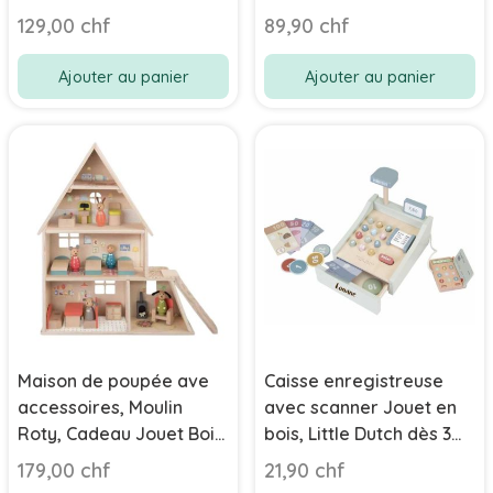
dès 3 ans
129,00 chf
89,90 chf
Ajouter au panier
Ajouter au panier
Maison de poupée ave
Caisse enregistreuse
accessoires, Moulin
avec scanner Jouet en
Roty, Cadeau Jouet Bois
bois, Little Dutch dès 3
3 ans et plus
ans
179,00 chf
21,90 chf