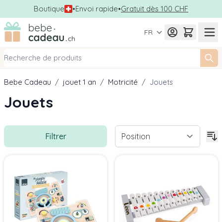
Boutique
•
Envoi rapide
•
Gratuit dès 100 CHF
Allez au contenu
FR
Bebe Cadeau
/
jouet 1 an
/
Motricité
/
Jouets
Jouets
Filtrer