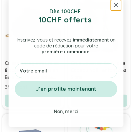
Dès 100CHF
10CHF offerts
Inscrivez-vous et recevez
immédiatement
un
code de réduction pour votre
première commande
.
Caisse enregistreuse et
Grue Jouet en Bois, Idée
Email
8 accessoires, Jouet en
Cadeau Noël, enfant dès
Bois Eco responsable
3 ans
Trixie Baby, Top idée
39,90 chf
54,90 chf
J’en profite maintenant
Cadeau Noël 3 ans
Ajouter au panier
Ajouter au panier
Non, merci