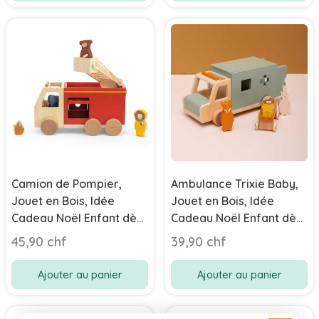
Camion de Pompier,
Ambulance Trixie Baby,
Jouet en Bois, Idée
Jouet en Bois, Idée
Cadeau Noël Enfant dès
Cadeau Noël Enfant dès
18 mois, Trixie Baby
18 mois
45,90 chf
39,90 chf
Ajouter au panier
Ajouter au panier