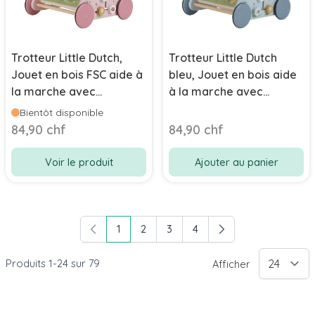
Trotteur Little Dutch,
Trotteur Little Dutch
Jouet en bois FSC aide à
bleu, Jouet en bois aide
la marche avec
à la marche avec
activités, rose, Livraison
activités, Livraison
Bientôt disponible
gratuite
gratuite
84,90 chf
84,90 chf
Voir le produit
Ajouter au panier
1
2
3
4
Vous lisez actuellement la page
Page
Page
Page
Produits
1
-
24
sur
79
Afficher