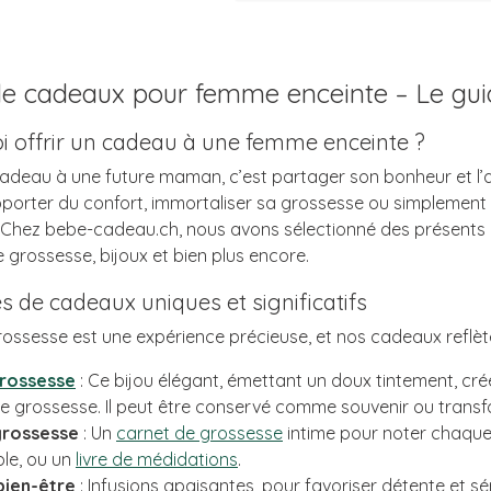
de cadeaux pour femme enceinte – Le guid
i offrir un cadeau à une femme enceinte ?
 cadeau à une future maman, c’est partager son bonheur et l
pporter du confort, immortaliser sa grossesse ou simplement lu
 Chez bebe-cadeau.ch, nous avons sélectionné des présents a
 grossesse, bijoux et bien plus encore.
s de cadeaux uniques et significatifs
ssesse est une expérience précieuse, et nos cadeaux reflète
grossesse
: Ce bijou élégant, émettant un doux tintement, cré
 grossesse. Il peut être conservé comme souvenir ou transfo
grossesse
: Un
carnet de grossesse
intime pour noter chaqu
ble, ou un
livre de médidations
.
bien-être
: Infusions apaisantes, pour favoriser détente et sé