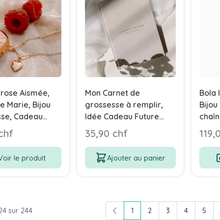
 rose Aismée,
Mon Carnet de
Bola 
e Marie, Bijou
grossesse à remplir,
Bijou
sse, Cadeau
Idée Cadeau Future
chaîn
uture Maman
Maman, Aismée
chf
35,90 chf
119,
Voir le produit
Ajouter au panier
24
sur
244
1
2
3
4
5
Vous lisez actuellement la
Page
Page
Page
Page