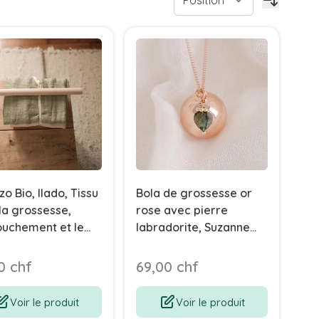
o Bio, Ilado, Tissu
Bola de grossesse or
la grossesse,
rose avec pierre
ouchement et le
labradorite, Suzanne
partum, Idée
Aismée
au Future Maman,
0 chf
69,00 chf
 clair
Voir le produit
Voir le produit