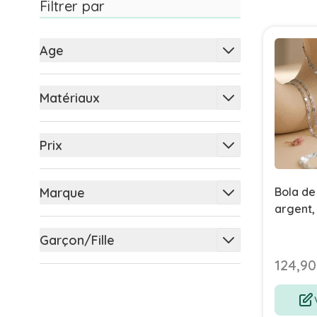
Filtrer par
Skip to product list
Age
filter
Matériaux
filter
Prix
filter
Marque
Bola de
argent,
filter
Garçon/Fille
filter
124,90