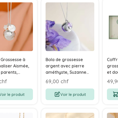
 Grossesse à
Bola de grossesse
Coff
aliser Aismée,
argent avec pierre
gross
s parents,
améthyste, Suzanne
et do
 argent
Aismée
chf
69,00 chf
49,9
Voir le produit
Voir le produit