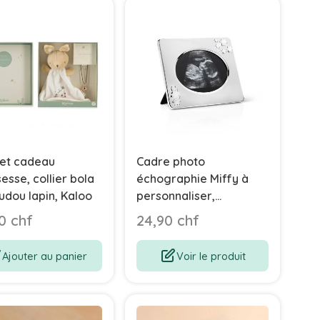
ret cadeau
Cadre photo
esse, collier bola
échographie Miffy à
udou lapin, Kaloo
personnaliser,
Zilverstad
0 chf
24,90 chf
Ajouter au panier
Voir le produit