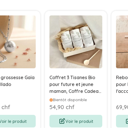
 grossesse Gaïa
Coffret 3 Tisanes Bio
Reboz
 Ilado
pour future et jeune
pour 
maman, Coffre Cadeau
l'acc
Ilado
post-
Bientôt disponible
Cade
 chf
54,90 chf
69,9
Argile
Voir le produit
Voir le produit