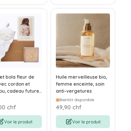
et bola fleur de
Huile merveilleuse bio,
vec cordon et
femme enceinte, soin
u, cadeau future
anti-vergetures
n, Ilado
Bientôt disponible
00 chf
49,90 chf
Voir le produit
Voir le produit