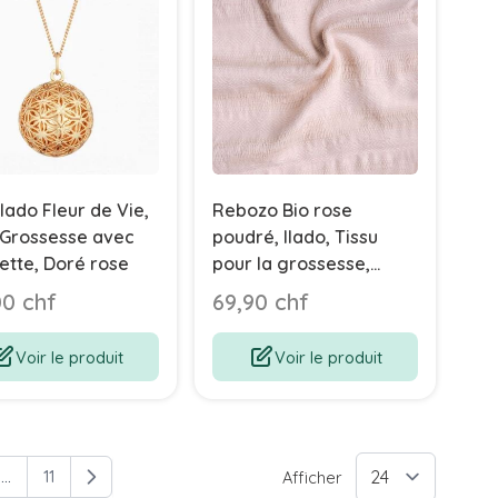
Ilado Fleur de Vie,
Rebozo Bio rose
 Grossesse avec
poudré, Ilado, Tissu
ette, Doré rose
pour la grossesse,
l'accouchement et le
00 chf
69,90 chf
post-partum, Idée
Cadeau Future Maman
Voir le produit
Voir le produit
...
11
Afficher
 page
Page