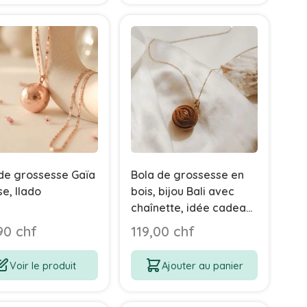
de grossesse Gaïa
Bola de grossesse en
se, Ilado
bois, bijou Bali avec
chaînette, idée cadeau
femme enceinte, Ilado
90 chf
119,00 chf
Voir le produit
Ajouter au panier