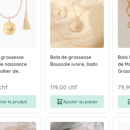
 grossesse
Bola de grossesse
Bola 
de naissance
Boussole ivoire, Ilado
de Ma
ollier de
Gros
se Ilado
Bijo
chf
119,00 chf
79,9
Voir le produit
Ajouter au panier