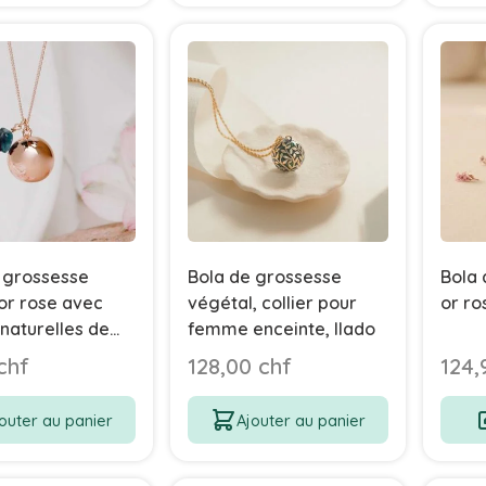
 grossesse
Bola de grossesse
Bola 
or rose avec
végétal, collier pour
or ro
 naturelles de
femme enceinte, Ilado
fluorine, Aismée
chf
128,00 chf
124,
outer au panier
Ajouter au panier