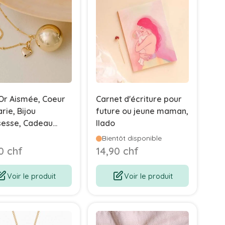
Or Aismée, Coeur
Carnet d'écriture pour
rie, Bijou
future ou jeune maman,
sesse, Cadeau
Ilado
u Future Maman
Bientôt disponible
0 chf
14,90 chf
Voir le produit
Voir le produit