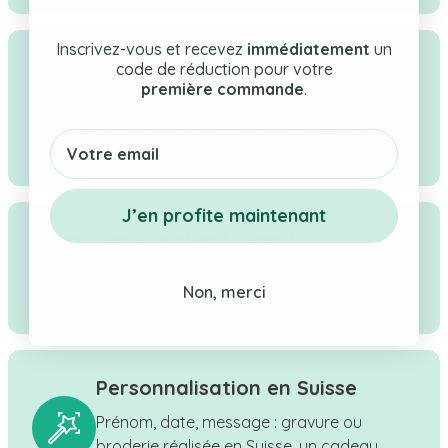
Inscrivez-vous et recevez
immédiatement
un
Qualité & confiance
code de réduction pour votre
première commande
.
Boutique suisse à taille humaine, une
sélection rigoureuse de cadeaux pour
Email
bébé, enfant & maman.
J’en profite maintenant
Service client réactif
Réponse sous 24h ouvrées - Contactez-
Non, merci
nous par WhatsApp, téléphone ou e-mail.
Personnalisation en Suisse
Prénom, date, message : gravure ou
broderie réalisée en Suisse, un cadeau