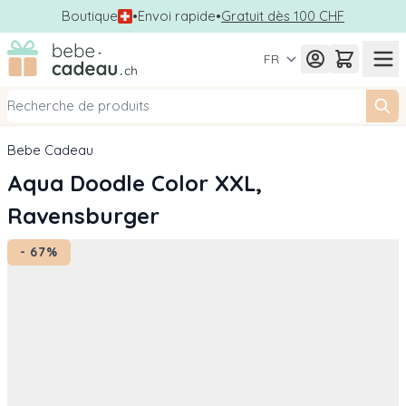
Boutique
•
Envoi rapide
•
Gratuit dès 100 CHF
Allez au contenu
FR
Bebe Cadeau
Aqua Doodle Color XXL,
Ravensburger
- 67%