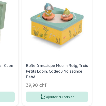
er Cube
Boîte à musique Moulin Roty, Trois
Boî
Petits Lapin, Cadeau Naissance
Eco
Bébé
dév
bé
39,90 chf
59
Ajouter au panier