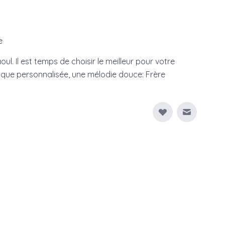
e
ul. Il est temps de choisir le meilleur pour votre
ique personnalisée, une mélodie douce: Frère
Envoyer à