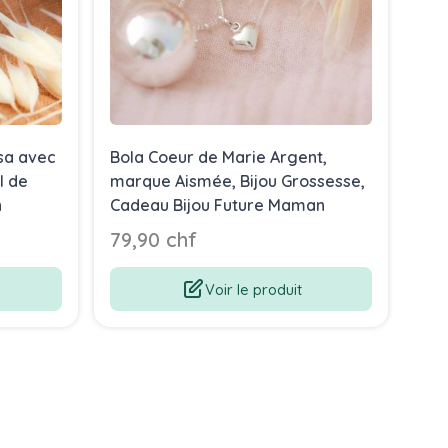
sa avec
Bola Coeur de Marie Argent,
Bol
l de
marque Aismée, Bijou Grossesse,
Mar
n
Cadeau Bijou Future Maman
Bij
79,90 chf
79
Voir le produit