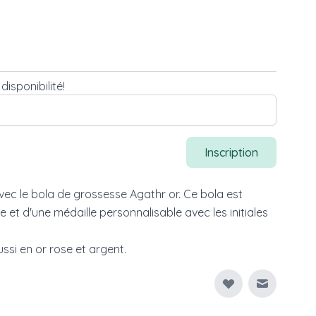
isponibilité!
Inscription
ec le bola de grossesse Agathr or. Ce bola est
e et d'une médaille personnalisable avec les initiales
ussi en
or rose
et
argent
.
Envoyer à