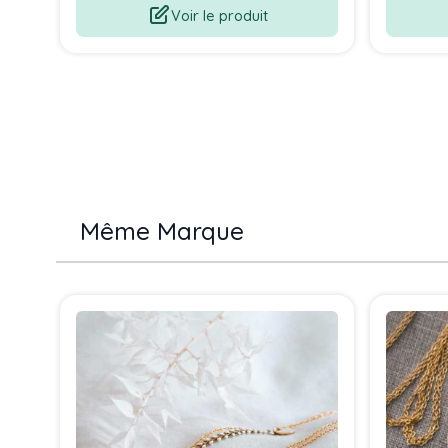
Voir le produit
Même Marque
Press to skip carousel