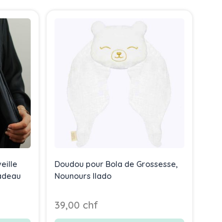
eille
Doudou pour Bola de Grossesse,
Bol
Cadeau
Nounours Ilado
Gro
39,00 chf
119