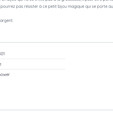
urrez pas résister à ce petit bijou magique qui se porte auto
argent
.
301
e
hower