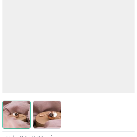
View larger image
View larger image