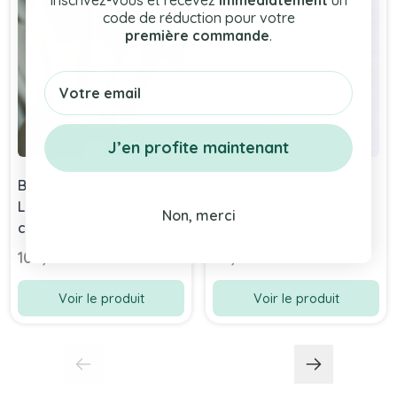
Inscrivez-vous et recevez
immédiatement
un
code de réduction pour votre
première commande
.
Email
J’en profite maintenant
Bola Grossesse Ilado,
Bracelet Bola de
Love, Idée Cadeau, avec
Grossesse Ilado, Idée
Non, merci
chainette or rose,
Cadeau St Valentin
Livraison Gratuite
109,00 chf
44,90 chf
Voir le produit
Voir le produit