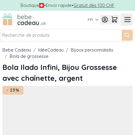
Boutique
•
Envoi rapide
•
Gratuit dès 100 CHF
Allez au contenu
FR
Bebe Cadeau
/
IdéeCadeau
/
Bijoux personnalisés
/
Bola de grossesse
Bola Ilado Infini, Bijou Grossesse
avec chaînette, argent
- 23%