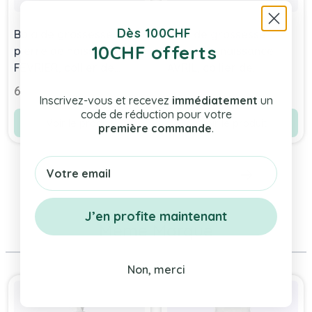
Dès 100CHF
Bola de grossesse
Bola de grossesse
10CHF offerts
pierre de naissance
pierre de naissance
FEVRIER, collier de
AVRIL, collier de
grossesse Ilado
grossesse Ilado
69,90 chf
69,90 chf
Inscrivez-vous et recevez
immédiatement
un
code de réduction pour votre
Voir le produit
Voir le produit
première commande
.
Email
J’en profite maintenant
Même Marque
Non, merci
Press to skip carousel