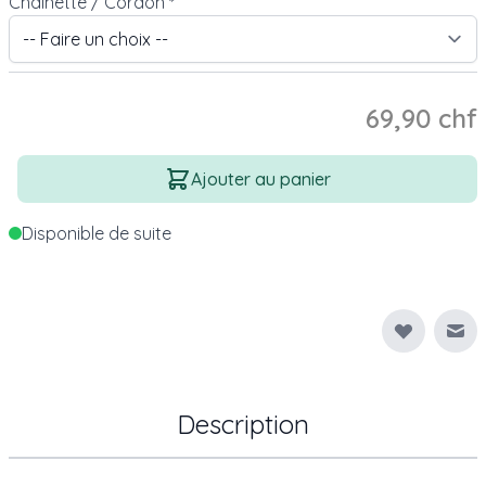
Chaînette / Cordon
*
69,90 chf
Quantité
Ajouter au panier
Disponible de suite
Env
Description