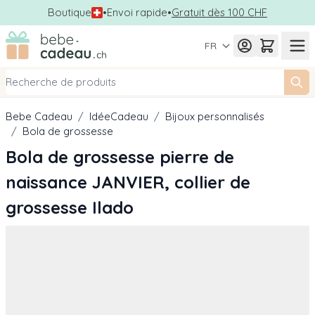
Boutique
•
Envoi rapide
•
Gratuit dès 100 CHF
Allez au contenu
FR
Bebe Cadeau
/
IdéeCadeau
/
Bijoux personnalisés
/
Bola de grossesse
Bola de grossesse pierre de
naissance JANVIER, collier de
grossesse Ilado