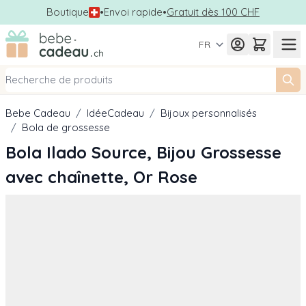
Boutique
•
Envoi rapide
•
Gratuit dès 100 CHF
Allez au contenu
FR
Bebe Cadeau
/
IdéeCadeau
/
Bijoux personnalisés
/
Bola de grossesse
Bola Ilado Source, Bijou Grossesse
avec chaînette, Or Rose