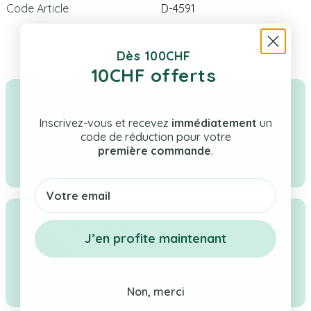
Code Article
D-4591
Dès 100CHF
10CHF offerts
Livraison rapide & gratuite
Inscrivez-vous et recevez
immédiatement
un
Tes cadeaux en stock expédiés en Suisse
code de réduction pour votre
sous 1–2 jours ouvrés. Livraison offerte dès
première commande
.
CHF 100.
Email
Qualité & confiance
J’en profite maintenant
Boutique suisse à taille humaine, une
sélection rigoureuse de cadeaux pour
bébé, enfant & maman.
Non, merci