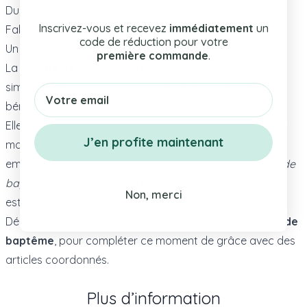
Durée de combustion prolongée selon la taille choisie
Inscrivez-vous et recevez
immédiatement
un
Fabrication artisanale 100% suisse
code de réduction pour votre
Un cadeau de baptême symbolique et raffiné
première commande
.
La
bougie de baptême arc-en-ciel
est bien plus qu’un
simple accessoire : c’est un symbole de lumière et de
Email
bénédiction, que l’enfant pourra conserver toute sa vie.
Elle incarne la protection divine et la joie de partager ce
J’en profite maintenant
moment unique avec ses proches. Présentée dans un
emballage soigné, elle constitue également un
cadeau de
baptême personnalisé
parfait, à la fois spirituel et
Non, merci
esthétique.
Découvrez aussi toute la collection
d'idée de cadeaux de
baptême
, pour compléter ce moment de grâce avec des
articles coordonnés.
Plus d’information