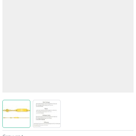
View larger image
View larger image