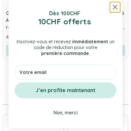
Dès 100CHF
Gourmette Bébé Fille
Gourmette Argent Bébé
10CHF offerts
Argent 925, plaquette
Fille 925, plaquette
rectangulaire avec
rectangulaire avec petit
coeur, à graver
coeur
43,00 chf
43,00 chf
Inscrivez-vous et recevez
immédiatement
un
code de réduction pour votre
Voir le produit
Voir le produit
première commande
.
Email
J’en profite maintenant
Même Marque
Non, merci
Press to skip carousel