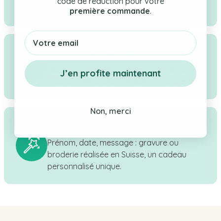
code de réduction pour votre
bébé, enfant & maman.
première commande
.
Email
Service client réactif
Réponse sous 24h ouvrées - Contactez-
J’en profite maintenant
nous par WhatsApp, téléphone ou e-mail.
Non, merci
Personnalisation en Suisse
Prénom, date, message : gravure ou
broderie réalisée en Suisse, un cadeau
personnalisé unique.