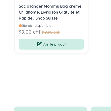
Sac à langer Mommy Bag crème
Childhome, Livraison Gratuite et
Rapide , Shop Suisse
Bientôt disponible
Prix Spécial
99,00 chf
Prix normal
119,90 chf
Voir le produit