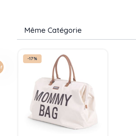
Même Catégorie
Press to skip carousel
-17%