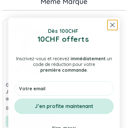
Même Marque
Press to skip carousel
Dès 100CHF
10CHF offerts
Inscrivez-vous et recevez
immédiatement
un
code de réduction pour votre
première commande
.
Email
Grande Grue en bois
Jouet pour enfant dès 3
ans, Vilac
J’en profite maintenant
89,00 chf
Ajouter au panier