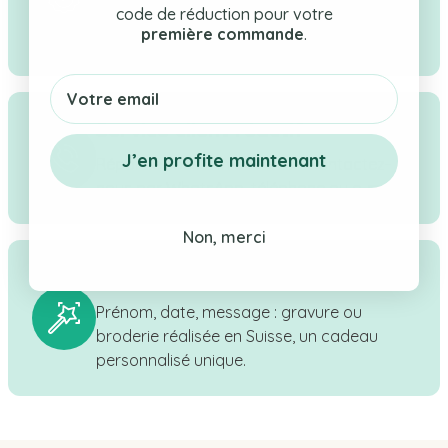
code de réduction pour votre
sélection rigoureuse de cadeaux pour
première commande
.
bébé, enfant & maman.
Email
Service client réactif
J’en profite maintenant
Réponse sous 24h ouvrées - Contactez-
nous par WhatsApp, téléphone ou e-mail.
Non, merci
Personnalisation en Suisse
Prénom, date, message : gravure ou
broderie réalisée en Suisse, un cadeau
personnalisé unique.