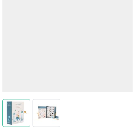
View larger image
View larger image