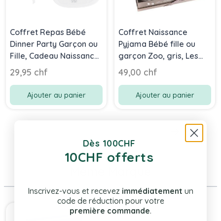
Coffret Repas Bébé
Coffret Naissance
Dinner Party Garçon ou
Pyjama Bébé fille ou
Fille, Cadeau Naissance
garçon Zoo, gris, Les
Bambam
Bébés l'Elizéa
29,95 chf
49,00 chf
Ajouter au panier
Ajouter au panier
Dès 100CHF
10CHF offerts
Même Marque
Inscrivez-vous et recevez
immédiatement
un
code de réduction pour votre
Press to skip carousel
première commande
.