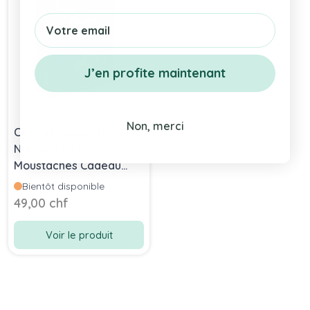
Email
J’en profite maintenant
Non, merci
Coffret Souvenirs de
Naissance Les
Moustaches Cadeau
Moulin Roty, en français
Bientôt disponible
49,00 chf
Voir le produit