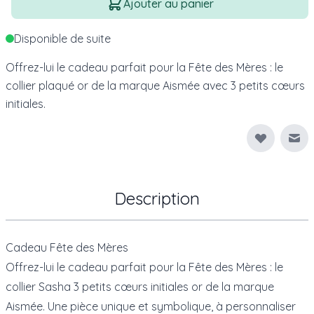
Ajouter au panier
Disponible de suite
Off
rez
-
lu
i
le
c
ade
au
par
f
ait
pour
la
F
ê
te
des
M
è
res
:
le
coll
ier
plaqué or de la marque Aismée avec
3
pet
its
c
œ
urs
initial
es.
Env
Description
Cadeau Fête des Mères
Offrez-lui le cadeau parfait pour la Fête des Mères : le
collier Sasha 3 petits cœurs initiales or de la marque
Aismée. Une pièce unique et symbolique, à personnaliser