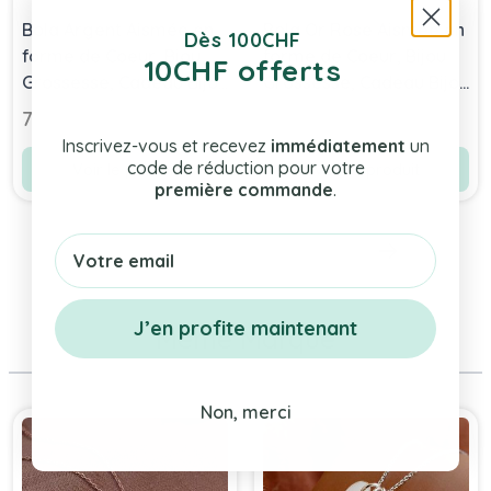
Bola Argent Aismée en
Bola Or Rose Aismée en
Dès 100CHF
forme de Coeur, Bjou
forme de Coeur, Bijou
10CHF offerts
Grossesse, Cadeau Bijou
Grossesse, Cadeau Bijou
Future Maman
Future Maman
76,90 chf
76,90 chf
Inscrivez-vous et recevez
immédiatement
un
code de réduction pour votre
Voir le produit
Voir le produit
première commande
.
Email
J’en profite maintenant
Même Marque
Press to skip carousel
Non, merci