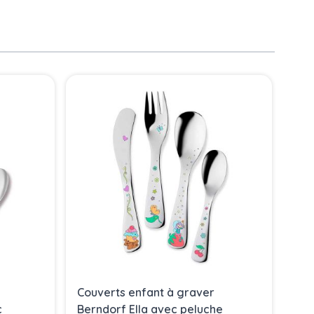
Couverts enfant à graver
Cou
c
Berndorf Ella avec peluche
Cat