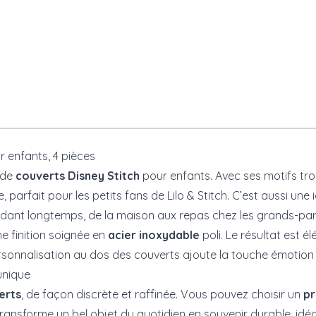
r enfants, 4 pièces
t de
couverts Disney
Stitch
pour enfants. Avec ses motifs tr
 parfait pour les petits fans de Lilo & Stitch. C’est aussi un
ndant longtemps, de la maison aux repas chez les grands-par
ne finition soignée en
acier inoxydable
poli. Le résultat est 
sonnalisation au dos des couverts ajoute la touche émotion qu
unique
erts
, de façon discrète et raffinée. Vous pouvez choisir un
p
transforme un bel objet du quotidien en souvenir durable, id