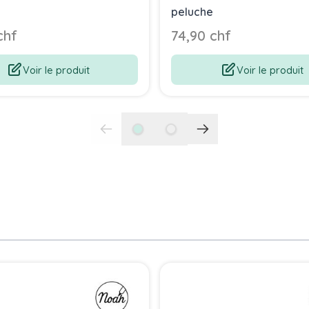
peluche
chf
74,90 chf
Voir le produit
Voir le produit