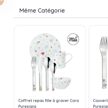
Même Catégorie
Press to skip carousel
Coffret repas fille à graver Cora
Couvert
Puresigns
Puresig