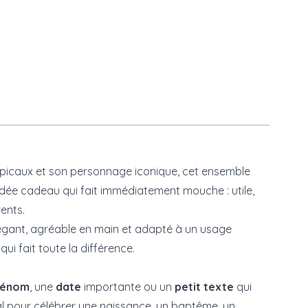
opicaux et son personnage iconique, cet ensemble
e idée cadeau qui fait immédiatement mouche : utile,
ents.
élégant, agréable en main et adapté à un usage
i fait toute la différence.
rénom
, une
date
importante ou un
petit texte
qui
éal pour célébrer une naissance, un baptême, un