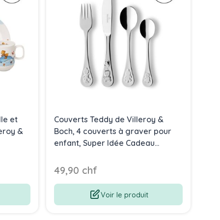
le et
Couverts Teddy de Villeroy &
Cou
leroy &
Boch, 4 couverts à graver pour
4 c
enfant, Super Idée Cadeau
Idé
Baptême
49,90 chf
39
Voir le produit