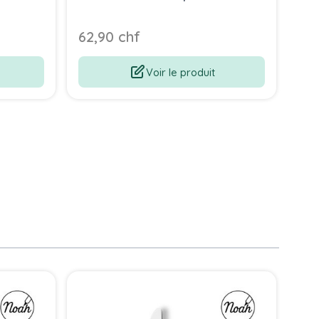
62,90 chf
22
Voir le produit