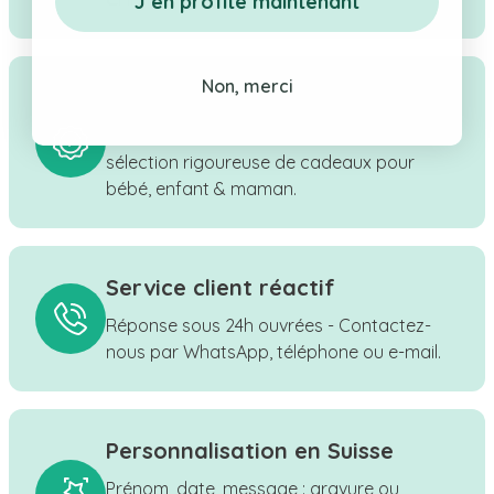
J’en profite maintenant
Non, merci
Qualité & confiance
Boutique suisse à taille humaine, une
sélection rigoureuse de cadeaux pour
bébé, enfant & maman.
Service client réactif
Réponse sous 24h ouvrées - Contactez-
nous par WhatsApp, téléphone ou e-mail.
Personnalisation en Suisse
Prénom, date, message : gravure ou