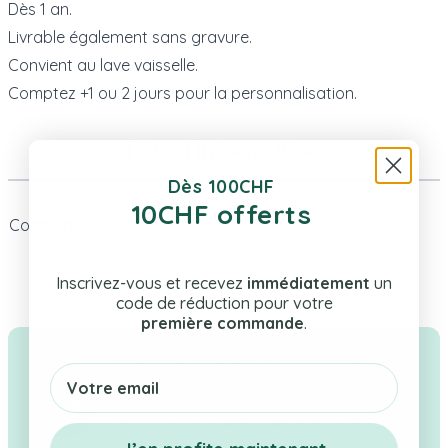
Dès 1 an.
Livrable également sans gravure.
Convient au lave vaisselle.
Comptez +1 ou 2 jours pour la personnalisation.
Plus d’information
Dès 100CHF
10CHF offerts
Code Article
D-2311-1
Inscrivez-vous et recevez
immédiatement
un
code de réduction pour votre
première commande
.
Livraison rapide & gratuite
Email
Tes cadeaux en stock expédiés en Suisse
sous 1–2 jours ouvrés. Livraison offerte dès
CHF 100.