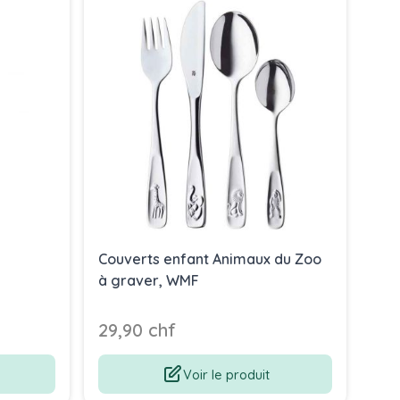
Couverts enfant Animaux du Zoo
Cou
à graver, WMF
per
Bi
29,90 chf
49
Voir le produit