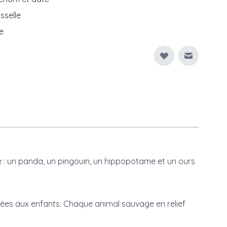
isselle
e
Envoyer à
 : un panda, un pingouin, un hippopotame et un ours
ptées aux enfants. Chaque animal sauvage en relief