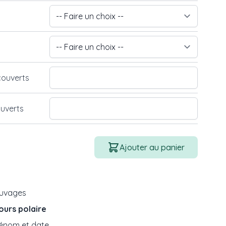
couverts
uverts
Quantité
Ajouter au panier
uvages
ours polaire
mage
View larger image
énom et date