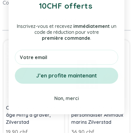
Code Article
D-3061-13
10CHF offerts
Même Catégorie
Inscrivez-vous et recevez
immédiatement
un
code de réduction pour votre
première commande
.
Press to skip carousel
Email
J’en profite maintenant
Non, merci
Cuillère bébé premier
Couverts enfant à
âge Miffy à graver,
personnaliser Animaux
Zilverstad
marins Zilverstad
19,90 chf
36,90 chf