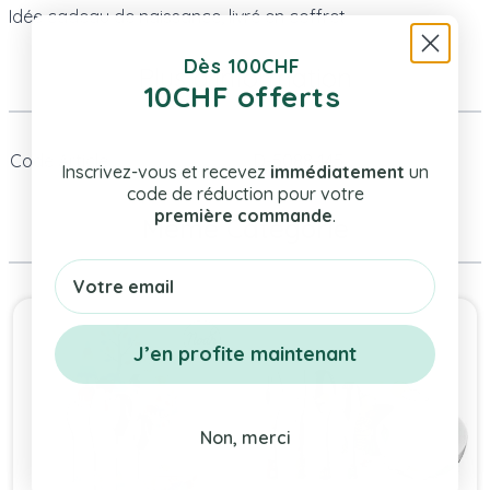
Idée cadeau de naissance, livré en coffret
Dès 100CHF
Plus d’information
10CHF offerts
Code Article
D-5088-145
Inscrivez-vous et recevez
immédiatement
un
code de réduction pour votre
première commande
.
Même Catégorie
Email
Press to skip carousel
J’en profite maintenant
Non, merci