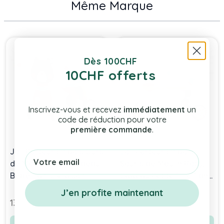
Même Marque
Press to skip carousel
Dès 100CHF
10CHF offerts
Inscrivez-vous et recevez
immédiatement
un
code de réduction pour votre
première commande
.
Joli Porteur En bois Ours
Joli Porteur En bois
Email
de Moulin Roty, Cadeau
Souris de Moulin Roty,
Bébé 1 an, Livraison
Cadeau Petite Fille 1 an,
Gratuite, Boutique en
Livraison Gratuite,
J’en profite maintenant
ligne Suisse
Boutique en ligne Suisse
139,00 chf
139,00 chf