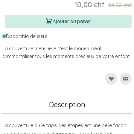
10,00 chf
24,90 chf
Quantité
Ajouter au panier
Disponible de suite
La couverture mensuelle c'est le moyen idéal
d'immortaliser tous les moments précieux de votre enfant
!
Env
Description
La couverture ou le tapis des étapes est une belle façon
de documenter le développement de votre enfant.