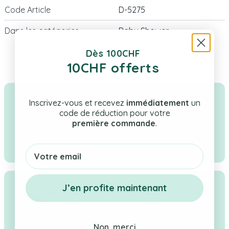
Code Article
D-5275
Dans les catégories
Baby Shower
Dès 100CHF
10CHF offerts
Livraison rapide & gratuite
Inscrivez-vous et recevez
immédiatement
un
code de réduction pour votre
Tes cadeaux en stock expédiés en Suisse
première commande
.
sous 1–2 jours ouvrés. Livraison offerte dès
CHF 100.
Email
J’en profite maintenant
Qualité & confiance
Boutique suisse à taille humaine, une
sélection rigoureuse de cadeaux pour
Non, merci