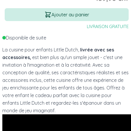
Quantité
Ajouter au panier
LIVRAISON GRATUITE
Disponible de suite
La cuisine pour enfants Little Dutch,
livrée avec ses
accessoires,
est bien plus qu'un simple jouet - c'est une
invitation à l'imagination et à la créativité. Avec sa
conception de qualité, ses caractéristiques réalistes et ses
accessoires inclus, cette cuisine offre une expérience de
jeu enrichissante pour les enfants de tous âges. Offrez à
votre enfant le cadeau parfait avec la cuisine pour
enfants Little Dutch et regardez-les s'épanouir dans un
monde de jeu imaginatif.