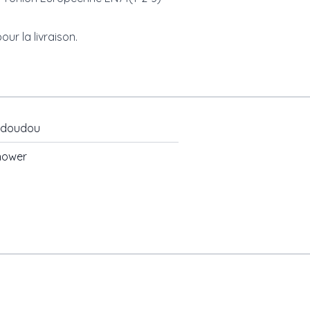
ur la livraison.
-doudou
hower