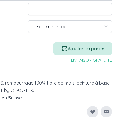
Quantité
Ajouter au panier
LIVRAISON GRATUITE
TS, rembourrage 100% fibre de maïs; peinture à base
RT by OEKO-TEX.
 en Suisse.
Envoyer à