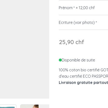
Prénom
+
12,00 chf
*
Ecriture (voir photo)
*
25,90 chf
Disponible de suite
100% coton bio certifié GO
d’eau certifié ECO PASSPO
Livraison gratuite partout
 image
View larger image
View larger image
View larger image