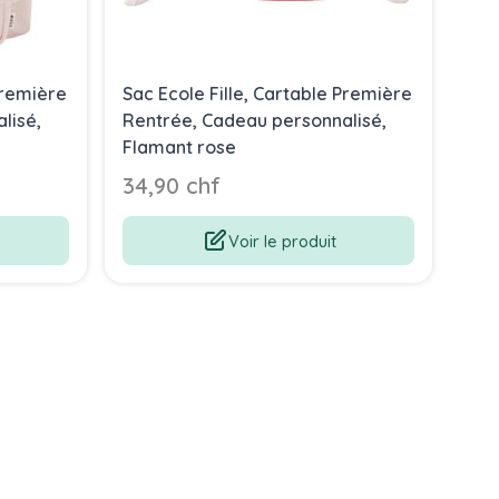
Première
Sac Ecole Fille, Cartable Première
Sac
lisé,
Rentrée, Cadeau personnalisé,
Ren
Flamant rose
Elé
34,90 chf
34
Voir le produit