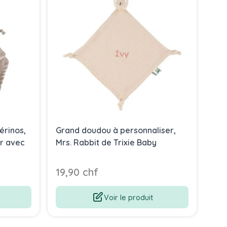
érinos,
Grand doudou à personnaliser,
Cof
er avec
Mrs. Rabbit de Trixie Baby
Gar
dou
19,90 chf
34
Voir le produit