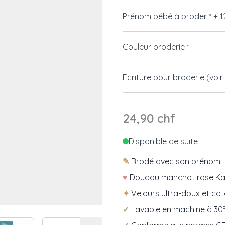
Prénom bébé à broder
+
1
*
Couleur broderie
*
Ecriture pour broderie (voir
24,90 chf
Disponible de suite
✎
Brodé avec son prénom
♥
Doudou manchot rose Ka
✦
Velours ultra-doux et co
✓
Lavable en machine à 30
 image
View larger image
View larger image
View larger image
View larger i