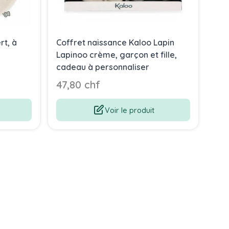
t, à
Coffret naissance Kaloo Lapin
Cof
Lapinoo crème, garçon et fille,
Lap
cadeau à personnaliser
fil
47,80 chf
49
Voir le produit