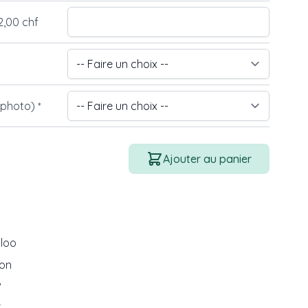
2,00 chf
 photo)
*
Quantité
Ajouter au panier
loo
ton
°
mage
View larger image
View larger image