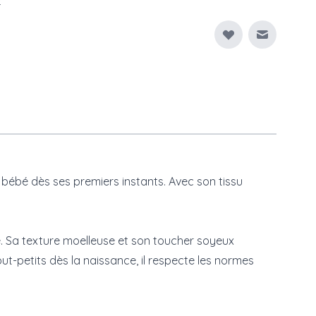
E
Envoyer à
bé dès ses premiers instants. Avec son tissu
. Sa texture moelleuse et son toucher soyeux
-petits dès la naissance, il respecte les normes