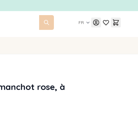
FR
manchot rose, à