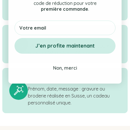
sélection rigoureuse de cadeaux pour
code de réduction pour votre
première commande
.
bébé, enfant & maman.
Email
Service client réactif
J’en profite maintenant
Réponse sous 24h ouvrées - Contactez-
nous par WhatsApp, téléphone ou e-mail.
Non, merci
Personnalisation en Suisse
Prénom, date, message : gravure ou
broderie réalisée en Suisse, un cadeau
personnalisé unique.