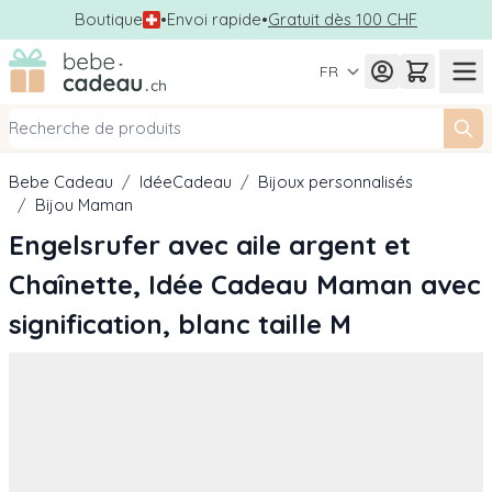
Boutique
•
Envoi rapide
•
Gratuit dès 100 CHF
Allez au contenu
FR
Bebe Cadeau
/
IdéeCadeau
/
Bijoux personnalisés
/
Bijou Maman
Engelsrufer avec aile argent et
Chaînette, Idée Cadeau Maman avec
signification, blanc taille M