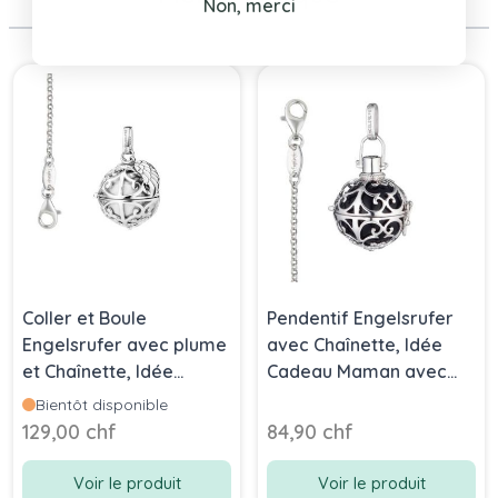
Non, merci
Press to skip carousel
Coller et Boule
Pendentif Engelsrufer
Engelsrufer avec plume
avec Chaînette, Idée
et Chaînette, Idée
Cadeau Maman avec
Cadeau Maman avec
signification, noir taille S
Bientôt disponible
signification, blanc taille
129,00 chf
84,90 chf
S
Voir le produit
Voir le produit