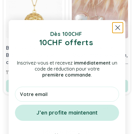
Dès 100CHF
10CHF offerts
Bola Ilado Fleur de Vie,
Bola Coeur de Marie
Bijou Grossesse avec
Argent, marque Aismée,
chaînette, Doré
Bijou Grossesse, Cadeau
Inscrivez-vous et recevez
immédiatement
un
code de réduction pour votre
Bijou Future Maman
119,00 chf
79,90 chf
première commande
.
Voir le produit
Voir le produit
Email
J’en profite maintenant
Même Marque