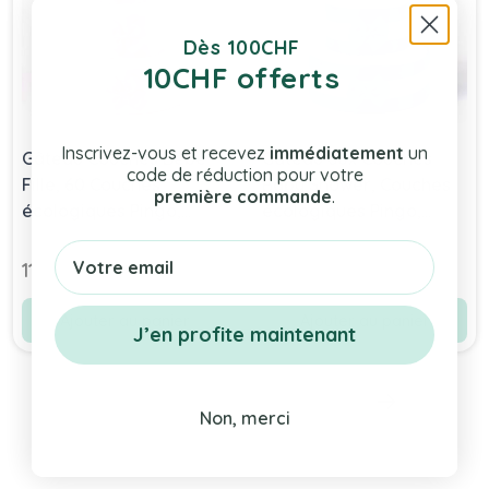
Dès 100CHF
10CHF offerts
Inscrivez-vous et recevez
immédiatement
un
Gâteau Couches Bébé
Gâteau 60x Couches
code de réduction pour votre
Fille, 60 Couches
Baby Shower, Couches
première commande
.
écologiques Pingo,
écologiques Pingo,
Naissance Bébé
Naissance Petit Garçon
Email
Livraison Gratuite en
Livraison Gratuite, bleu
119,00 chf
119,00 chf
Suisse
Ajouter au panier
Ajouter au panier
J’en profite maintenant
Non, merci