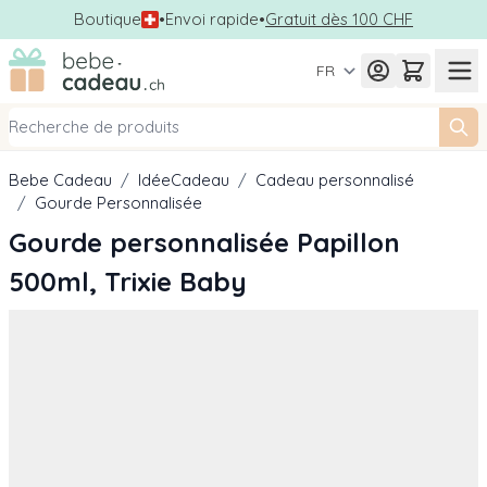
Boutique
•
Envoi rapide
•
Gratuit dès 100 CHF
Allez au contenu
FR
Bebe Cadeau
/
IdéeCadeau
/
Cadeau personnalisé
/
Gourde Personnalisée
Gourde personnalisée Papillon
500ml, Trixie Baby