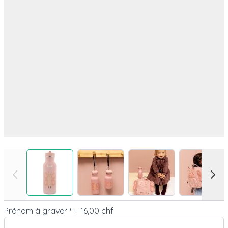
View larger image
View larger image
View larger image
View l
Prénom à graver
+
16,00 chf
*