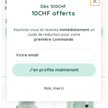
500ml éléphant pour
Dragon 500ml, Trixie
Dès 100CHF
Enfant Trixie Baby, à
Baby
10CHF offerts
personnaliser avec
Bientôt disponible
Prénom
29,00 chf
29,00 chf
Inscrivez-vous et recevez
immédiatement
un
Voir le produit
Voir le produit
code de réduction pour votre
première commande
.
Email
Même Marque
J’en profite maintenant
Press to skip carousel
Non, merci