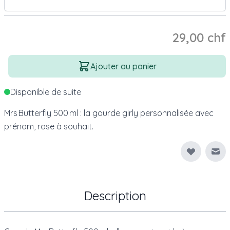
29,00 chf
Quantité
Ajouter au panier
Disponible de suite
Mrs Butterfly 500 ml : la gourde girly personnalisée avec
prénom, rose à souhait.
Env
Description