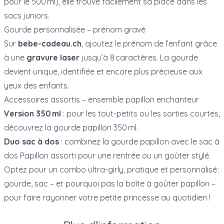
pour le 500 ml), elle trouve facilement sa place dans les
sacs juniors.
Gourde personnalisée – prénom gravé
Sur
bebe-cadeau.ch
, ajoutez le prénom de l’enfant grâce
à une
gravure laser
jusqu’à 8 caractères. La gourde
devient unique, identifiée et encore plus précieuse aux
yeux des enfants.
Accessoires assortis – ensemble papillon enchanteur
Version 350 ml
: pour les tout-petits ou les sorties courtes,
découvrez la
gourde papillon 350 ml
.
Duo sac à dos
: combinez la gourde papillon avec le
sac à
dos Papillon
assorti pour une rentrée ou un goûter stylé.
Optez pour un combo ultra-​girly, pratique et personnalisé :
gourde, sac – et pourquoi pas la boîte à goûter papillon –
pour faire rayonner votre petite princesse au quotidien !