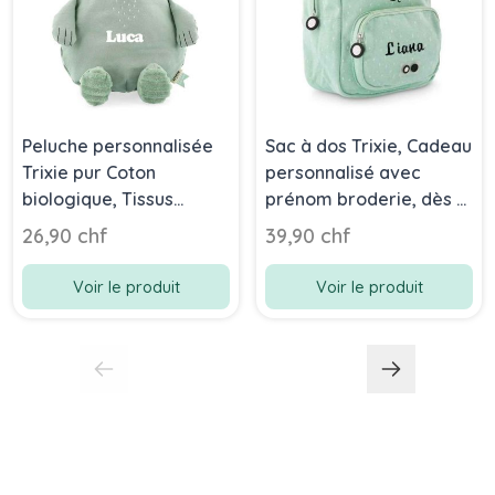
Peluche personnalisée
Sac à dos Trixie, Cadeau
Trixie pur Coton
personnalisé avec
biologique, Tissus
prénom broderie, dès 4
durables et recyclé à
ans, Ours Polaire
26,90 chf
39,90 chf
100%, dès la naissance,
ours polaire, 26 cm
Voir le produit
Voir le produit