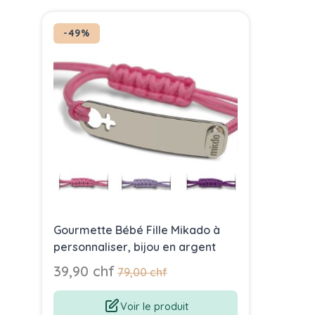
Press to skip carousel
-49%
Gourmette Bébé Fille Mikado à
personnaliser, bijou en argent
Prix Spécial
39,90 chf
Prix normal
79,00 chf
Voir le produit