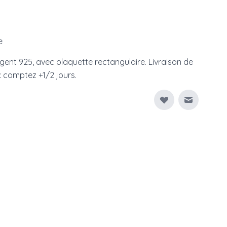
e
ent 925, avec plaquette rectangulaire. Livraison de
 comptez +1/2 jours.
Envoyer à