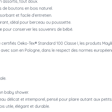
n assortis, tout doux.
és de boutons en bois naturel.
orbant et facile d’entretien.
irant, idéal pour berceau ou poussette.
te pour conserver les souvenirs de bébé.
certifiés Oeko-Tex® Standard 100 Classe I, les produits Mayli
 avec soin en Pologne, dans le respect des normes européenne
ale.
un baby shower.
au délicat et intemporel, pensé pour plaire autant aux petits 
is utile, élégant et durable.