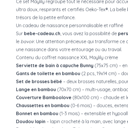
Ce set Maylily regroupe tout le nécessaire pour accue
ultra doux, respirants et certifiés Oeko-Tex®. La bell
trésors de la petite enfance.
Un cadeau de naissance personnalisable et raffiné
Sur
bebe-cadeau.ch
, vous avez la possibilité de
pers
le
bavoir
. Une attention précieuse qui transforme ce 
une naissance dans votre entourage ou au travail.
Contenu du coffret naissance XXL Maylily crème
Serviette de bain à capuche Bunny
(75x75 cm) – en 
Gants de toilette en bambou
(2 pcs, 19x14 cm) – do
Set de brosses bébé
– deux brosses naturelles, pour 
Lange en bambou
(70x70 cm) – multi-usage, antibact
Couverture Bamboolove
(80x100 cm) – chaude et l
Chaussettes en bambou
(0-6 mois) – douces, extens
Bonnet en bambou
(1-3 mois) – extensible et hypoal
Doudou lapin
– lapin crocheté à la main, avec lange