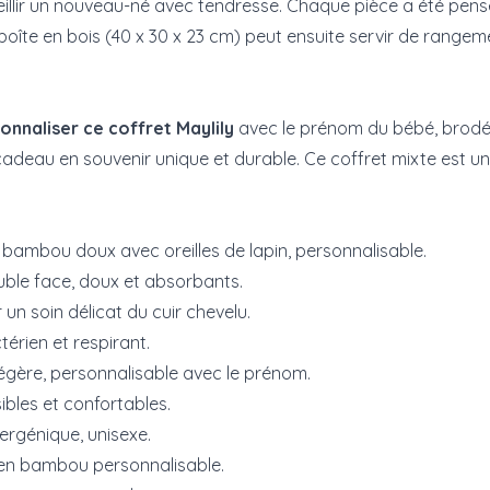
illir un nouveau-né avec tendresse. Chaque pièce a été pensée
e boîte en bois (40 x 30 x 23 cm) peut ensuite servir de range
onnaliser ce coffret Maylily
avec le prénom du bébé, brodé
cadeau en souvenir unique et durable. Ce coffret mixte est u
bambou doux avec oreilles de lapin, personnalisable.
uble face, doux et absorbants.
un soin délicat du cuir chevelu.
érien et respirant.
égère, personnalisable avec le prénom.
ibles et confortables.
lergénique, unisexe.
 en bambou personnalisable.