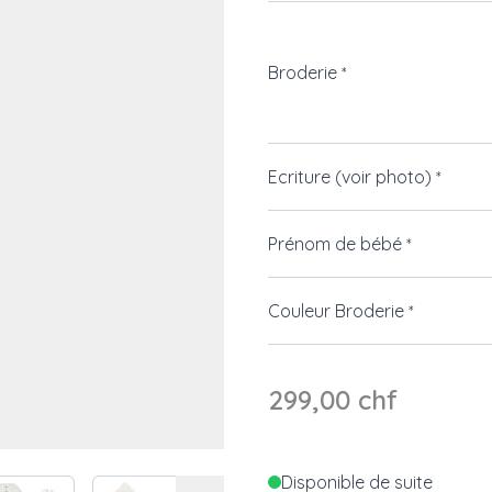
Broderie
*
Ecriture (voir photo)
*
Prénom de bébé
*
Couleur Broderie
*
299,00 chf
Disponible de suite
 image
View larger image
View larger image
View larger image
View larger i