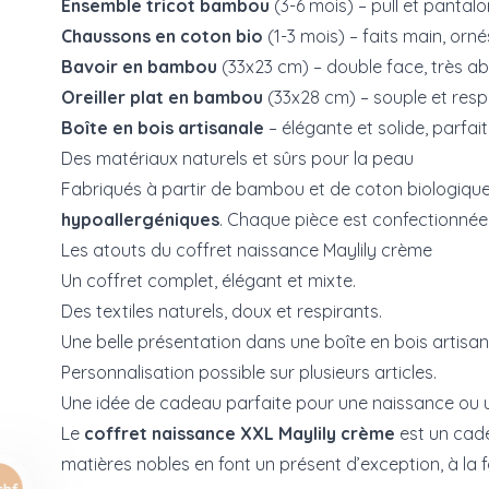
Ensemble tricot bambou
(3-6 mois) – pull et pantalo
Chaussons en coton bio
(1-3 mois) – faits main, orn
Bavoir en bambou
(33x23 cm) – double face, très abs
Oreiller plat en bambou
(33x28 cm) – souple et resp
Boîte en bois artisanale
– élégante et solide, parfai
Des matériaux naturels et sûrs pour la peau
Fabriqués à partir de bambou et de coton biologique 
hypoallergéniques
. Chaque pièce est confectionnée
Les atouts du coffret naissance Maylily crème
Un coffret complet, élégant et mixte.
Des textiles naturels, doux et respirants.
Une belle présentation dans une boîte en bois artisan
Personnalisation possible sur plusieurs articles.
Une idée de cadeau parfaite pour une naissance ou 
Le
coffret naissance XXL Maylily crème
est un cade
matières nobles en font un présent d’exception, à la fo