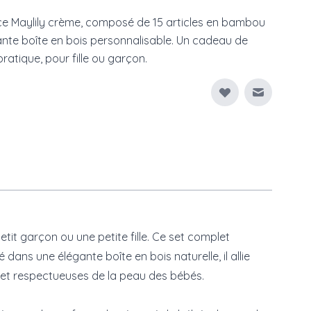
ce Maylily crème, composé de 15 articles en bambou
ante boîte en bois personnalisable. Un cadeau de
pratique, pour fille ou garçon.
Envoyer à
it garçon ou une petite fille. Ce set complet
ns une élégante boîte en bois naturelle, il allie
s et respectueuses de la peau des bébés.