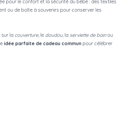
 pour le confort et la sécurité du bébé : des textiles
ment ou de boîte à souvenirs pour conserver les
 sur la
couverture
, le
doudou
, la
serviette de bain
ou
ne
idée parfaite de cadeau commun
pour célébrer