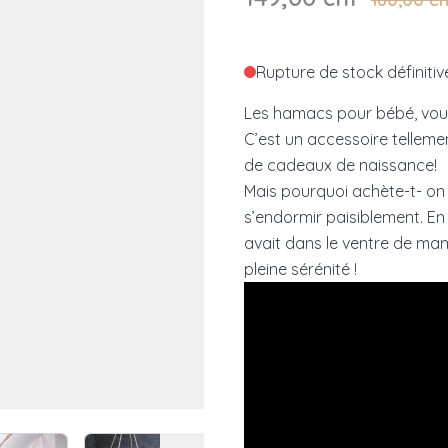
Rupture de stock définitiv
Les hamacs pour bébé, vou
C’est un accessoire tellemen
de cadeaux de naissance!
Mais pourquoi achète-t- o
s’endormir paisiblement. E
avait dans le ventre de mam
pleine sérénité !
 image
View larger image
View larger image
View larger image