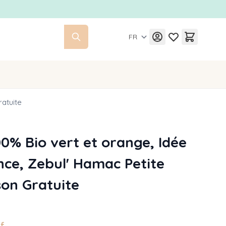
FR
atuite
% Bio vert et orange, Idée
ce, Zebul' Hamac Petite
son Gratuite
hf