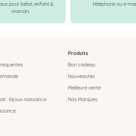
ux pour bébé, enfant &
téléphone ou e-mail
maman.
Produits
fréquentes
Bon cadeau
commande
Nouveautés
Meilleure vente
at : bijoux naissance
Nos Marques
issance