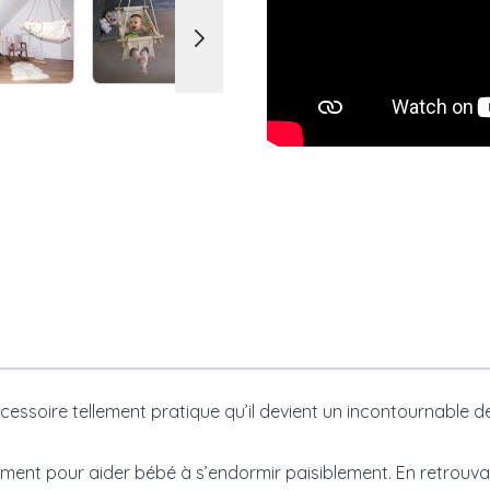
soire tellement pratique qu’il devient un incontournable des
ent pour aider bébé à s’endormir paisiblement. En retrouva