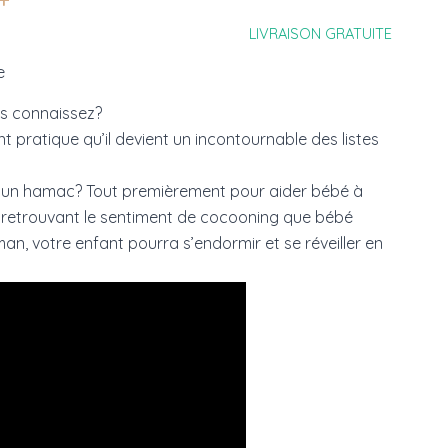
LIVRAISON GRATUITE
e
s connaissez?
t pratique qu’il devient un incontournable des listes
n un hamac? Tout premièrement pour aider bébé à
n retrouvant le sentiment de cocooning que bébé
an, votre enfant pourra s’endormir et se réveiller en