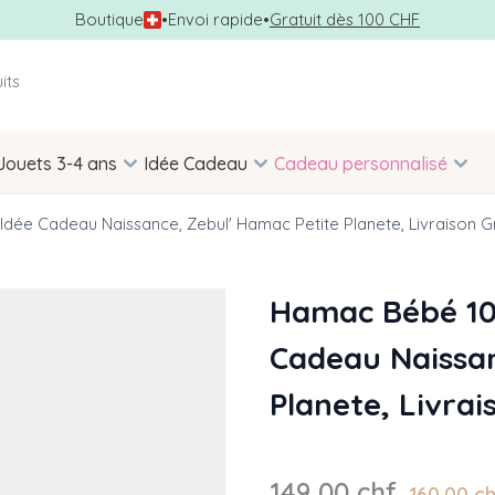
Boutique
•
Envoi rapide
•
Gratuit dès 100 CHF
Jouets 3-4 ans
Idée Cadeau
Cadeau personnalisé
dée Cadeau Naissance, Zebul' Hamac Petite Planete, Livraison Gr
Hamac Bébé 100
Cadeau Naissan
Planete, Livrai
149,00 chf
160,00 c