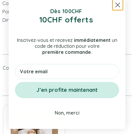
Conforme aux exigences européennes de sécurité.
Dès 100CHF
Poids maximal supporté : 15 kg
10CHF offerts
Dimensions du hamac : 70 x 45 cm.
Inscrivez-vous et recevez
immédiatement
un
Plus d’information
code de réduction pour votre
première commande
.
Email
Code Article
D-4650
Même Catégorie
J’en profite maintenant
Press to skip carousel
Non, merci