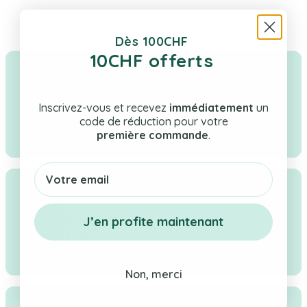
Dès 100CHF
10CHF offerts
Livraison rapide & gratuite
Tes cadeaux en stock expédiés en Suisse
Inscrivez-vous et recevez
immédiatement
un
sous 1–2 jours ouvrés. Livraison offerte dès
code de réduction pour votre
CHF 100.
première commande
.
Email
Qualité & confiance
Boutique suisse à taille humaine, une
J’en profite maintenant
sélection rigoureuse de cadeaux pour
bébé, enfant & maman.
Non, merci