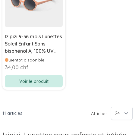
Izipizi 9-36 mois Lunettes
Soleil Enfant Sans
bisphénol A, 100% UV
catégorie 3, abricot
Bientôt disponible
34,00 chf
Voir le produit
11
articles
Afficher
Izipizi,
Lunettes pour enfants et bébés