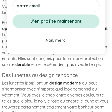
Email
Vous êtes jeunes parents et recherchez une paire de
lunettes à soleil pour votre enfant?
J’en profite maintenant
Pour offrir à votre enfant une
protection solaire
optimale
, les lunettes Izipizi représentent le
choix parfait
.
La boutique en ligne 100% suisse bebe-cadeau.ch
Non, merci
propose un large éventail de produits Izipizi à des prix
abordables. Les lunettes Izipizi sont disponibles dans une
variété de couleurs et de styles pour les bébés et les
enfants. Elles sont conçues pour fournir une protection
solaire
durable
et ne se démodent pas avec le temps.
Des lunettes au design tendance
Les lunettes Izipizi ont un
design moderne
qui peut
s’harmoniser avec n'importe quel look personnel ou
vêtement. Vous avez le choix entre diverses couleurs tel
telles que le bleu, le noir, le rose ou encore le jaune et vous
trouverez certainement également votre bonheur parmi