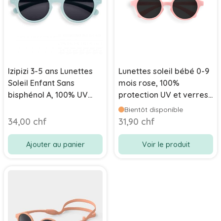
Izipizi 3-5 ans Lunettes
Lunettes soleil bébé 0-9
Soleil Enfant Sans
mois rose, 100%
bisphénol A, 100% UV
protection UV et verres
catégorie 3, bleu clair
polarisés, Izipizi
Bientôt disponible
34,00 chf
31,90 chf
Ajouter au panier
Voir le produit