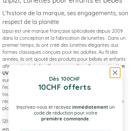
L'histoire de la marque, ses engagements, son
respect de la planète
Izipizi est une marque française spécialisée depuis 2009
dans la conception et la fabrication de lunettes . Dans un
premier temps, ils ont créé des lunettes élégantes aux
formes classiques conçues pour les adultes. Au fil des
années, ils ont ajouté des produits pour bébés et enfants
afin que toute la famille puisse profiter d’
une protection
UV optimale
. Pour chaque paire achetée, Izipizi verse 1
Dès 100CHF
euro à une association caritative qui promeut l'accès à
10CHF offerts
l'eau potable dans les pays en développement. De plus,
tous leurs produits sont fabriqués à partir de matériaux
recyclés ou recyclables afin qu’ils ne nuisent pas à notre
Inscrivez-vous et recevez
immédiatement
un
planète fragile.
code de réduction pour votre
première commande
.
Izipizi, la marque de lunettes pour bébé et
enfant