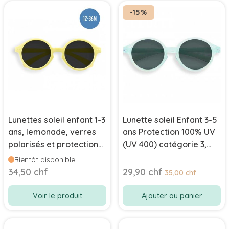
-15%
Lunettes soleil enfant 1-3
Lunette soleil Enfant 3-5
ans, lemonade, verres
ans Protection 100% UV
polarisés et protection
(UV 400) catégorie 3,
UV, Izipizi
Day Dream Fresh Cloud
Bientôt disponible
Prix Spécial
34,50 chf
29,90 chf
Prix normal
35,00 chf
Voir le produit
Ajouter au panier