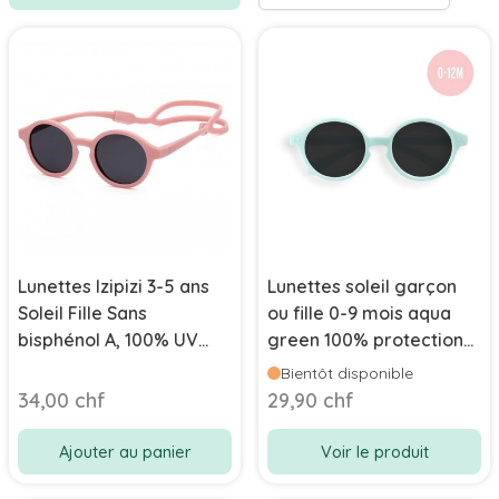
Lunettes Izipizi 3-5 ans
Lunettes soleil garçon
Soleil Fille Sans
ou fille 0-9 mois aqua
bisphénol A, 100% UV
green 100% protection
catégorie 3, rose
UV et verres polarisés,
Bientôt disponible
Izipizi
34,00 chf
29,90 chf
Ajouter au panier
Voir le produit