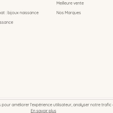
Meilleure vente
at : bijoux naissance
Nos Marques
issance
pour améliorer l’expérience utilisateur, analyser notre trafic e
2026 © bebe-cadeau.ch | baby-geschenk.ch
En savoir plus