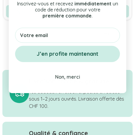
Inscrivez-vous et recevez
immédiatement
un
code de réduction pour votre
Ajouter au panier
Voir le produit
première commande
.
Email
J’en profite maintenant
Non, merci
Livraison rapide & gratuite
Tes cadeaux en stock expédiés en Suisse
sous 1–2 jours ouvrés. Livraison offerte dès
CHF 100.
Qualité & confiance