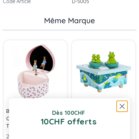
Code Article
D-5005
Même Marque
Press to skip carousel
Boîte à bijoux musicale
Boîte à musique
Dès 100CHF
Coeur Pierre le Lapin,
Trousselier, Grenouilles
10CHF offerts
Trousselier
Bientôt disponible
24,90 chf
29,90 chf