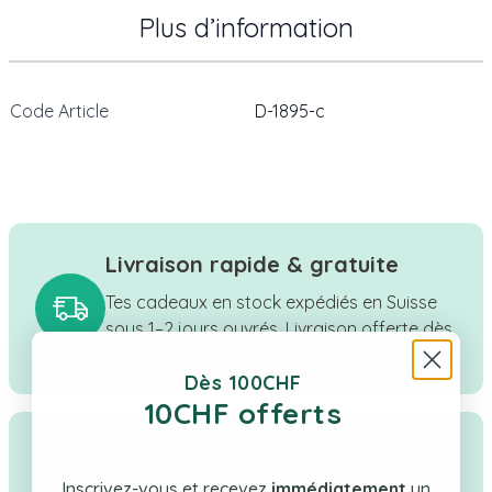
Plus d’information
Code Article
D-1895-c
Livraison rapide & gratuite
Tes cadeaux en stock expédiés en Suisse
sous 1–2 jours ouvrés. Livraison offerte dès
CHF 100.
Dès 100CHF
10CHF offerts
Qualité & confiance
Inscrivez-vous et recevez
immédiatement
un
Boutique suisse à taille humaine, une