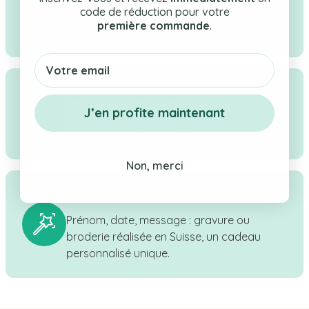
code de réduction pour votre
sélection rigoureuse de cadeaux pour
première commande
.
bébé, enfant & maman.
Email
Service client réactif
J’en profite maintenant
Réponse sous 24h ouvrées - Contactez-
nous par WhatsApp, téléphone ou e-mail.
Non, merci
Personnalisation en Suisse
Prénom, date, message : gravure ou
broderie réalisée en Suisse, un cadeau
personnalisé unique.