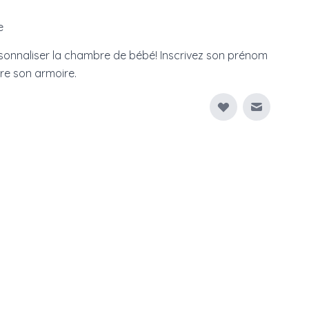
e
rsonnaliser la chambre de bébé! Inscrivez son prénom
ore son armoire.
Envoyer à