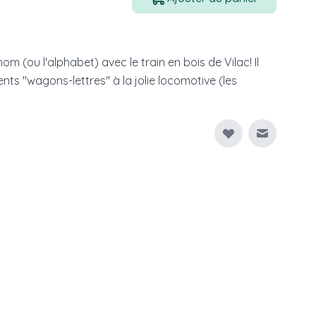
m (ou l'alphabet) avec le train en bois de Vilac! Il
ents "wagons-lettres" à la jolie locomotive (les
Envoyer à