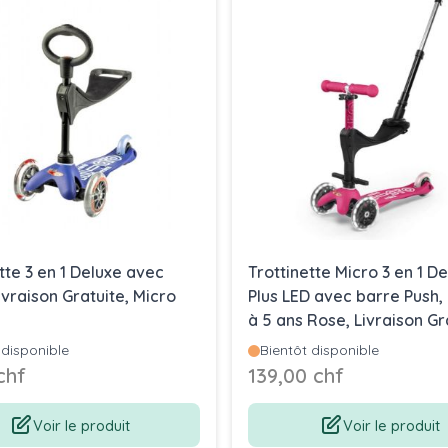
tte 3 en 1 Deluxe avec
Trottinette Micro 3 en 1 D
ivraison Gratuite, Micro
Plus LED avec barre Push, 
à 5 ans Rose, Livraison Gr
partout en Suisse
 disponible
Bientôt disponible
chf
139,00 chf
Voir le produit
Voir le produit