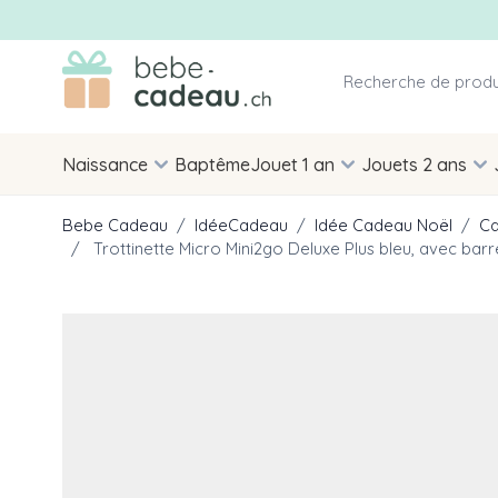
Allez au contenu
Naissance
Baptême
Jouet 1 an
Jouets 2 ans
Bebe Cadeau
/
IdéeCadeau
/
Idée Cadeau Noël
/
Ca
/
Trottinette Micro Mini2go Deluxe Plus bleu, avec barr