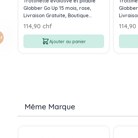
Trottinette évolutive et pliable
Trottine
Globber Go Up 15 mois, rose,
Globber
Livraison Gratuite, Boutique
Livraiso
Suisse
Suisse
114,90 chf
114,90
Ajouter au panier
Même Marque
Press to skip carousel