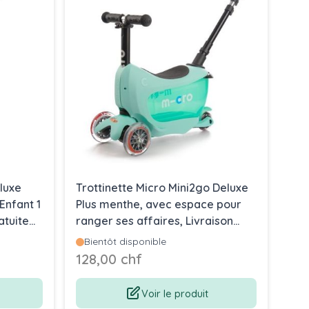
eluxe
Trottinette Micro Mini2go Deluxe
Tro
Enfant 1
Plus menthe, avec espace pour
Del
atuite
ranger ses affaires, Livraison
esp
Gratuite, Boutique en Suisse
Gra
Bientôt disponible
Bi
128,00 chf
12
Voir le produit