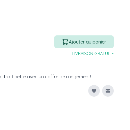
Quantité
Ajouter au panier
LIVRAISON GRATUITE
la trottinette avec un coffre de rangement!
Envoyer à