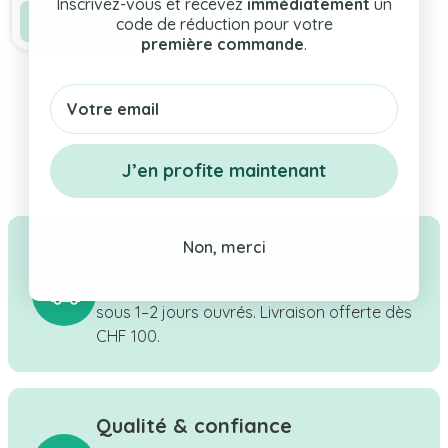
Inscrivez-vous et recevez
immédiatement
un
Voir le produit
code de réduction pour votre
première commande
.
Email
J’en profite maintenant
Non, merci
Livraison rapide & gratuite
Tes cadeaux en stock expédiés en Suisse
sous 1–2 jours ouvrés. Livraison offerte dès
CHF 100.
Qualité & confiance