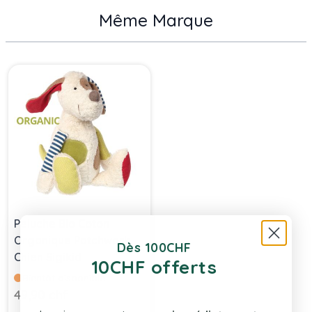
Même Marque
Press to skip carousel
Peluche Bio Coton
Organique Patchwork
Dès 100CHF
Chien Sigikid
10CHF offerts
Bientôt disponible
49,90 chf