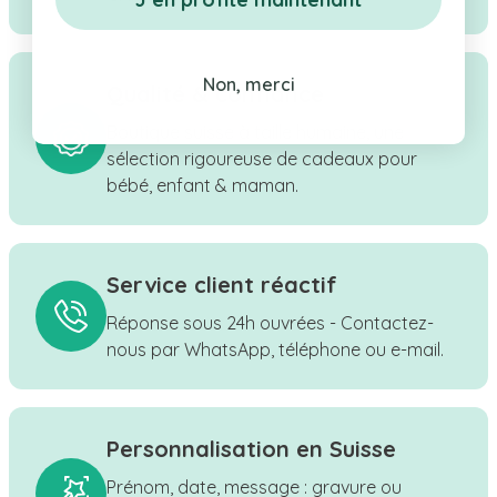
Non, merci
Qualité & confiance
Boutique suisse à taille humaine, une
sélection rigoureuse de cadeaux pour
bébé, enfant & maman.
Service client réactif
Réponse sous 24h ouvrées - Contactez-
nous par WhatsApp, téléphone ou e-mail.
Personnalisation en Suisse
Prénom, date, message : gravure ou