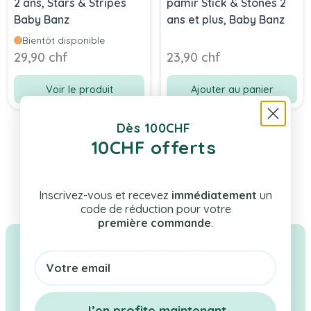
2 ans, Stars & Stripes
pamir Stick & Stones 2
Baby Banz
ans et plus, Baby Banz
Bientôt disponible
29,90 chf
23,90 chf
Voir le produit
Ajouter au panier
Dès 100CHF
10CHF offerts
Inscrivez-vous et recevez
immédiatement
un
code de réduction pour votre
première commande
.
Livraison rapide & gratuite
Email
Tes cadeaux en stock expédiés en Suisse
sous 1–2 jours ouvrés. Livraison offerte dès
CHF 100.
J’en profite maintenant