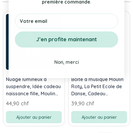
première commande
.
Press to skip carousel
Email
J’en profite maintenant
Non, merci
Nuage lumineux à
Boîte à musique Moulin
suspendre, Idée cadeau
Roty, La Petit Ecole de
naissance fille, Moulin
Danse, Cadeau
Roty
Naissance Petite fille
44,90 chf
39,90 chf
Ajouter au panier
Ajouter au panier