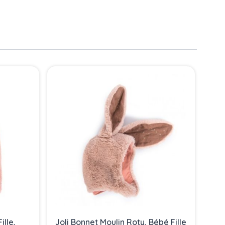
lle,
Joli Bonnet Moulin Roty, Bébé Fille
Jol