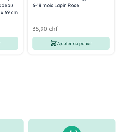
Cadeau
6-18 mois Lapin Rose
ou 
 x 69 cm
35,90 chf
35
r
Ajouter au panier